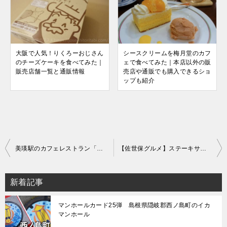
大阪で人気！りくろーおじさん
シースクリームを梅月堂のカフ
のチーズケーキを食べてみた｜
ェで食べてみた｜本店以外の販
販売店舗一覧と通販情報
売店や通販でも購入できるショ
ップも紹介
投
美瑛駅のカフェレストラン「おきらく亭」でランチを食べてみた｜名物のポトフをいただいた感想
【佐世保グルメ】ステーキサロン アサクラで名物のレモンステーキを食べてみた
稿
ナ
新着記事
ビ
マンホールカード25弾 島根県隠岐郡西ノ島町のイカ
ゲ
マンホール