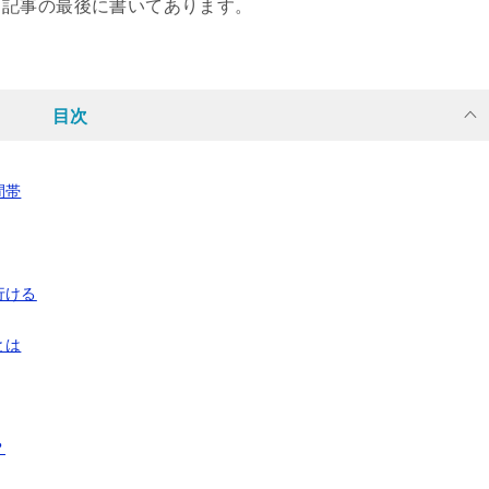
、記事の最後に書いてあります。
目次
間帯
行ける
とは
？