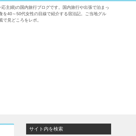
一応主婦)の国内旅行ブログです。国内旅行や出張で泊まっ
食を40～50代女性の目線で紹介する宿泊記。ご当地グル
載で見どころをレポ。
サイト内を検索