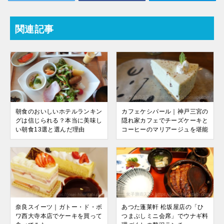
関連記事
朝食のおいしいホテルランキン
カフェケシパール｜神戸三宮の
グは信じられる？本当に美味し
隠れ家カフェでチーズケーキと
い朝食13選と選んだ理由
コーヒーのマリアージュを堪能
奈良スイーツ｜ガトー・ド・ボ
あつた蓬莱軒 松坂屋店の「ひ
ワ西大寺本店でケーキを買って
つまぶしミニ会席」でウナギ料