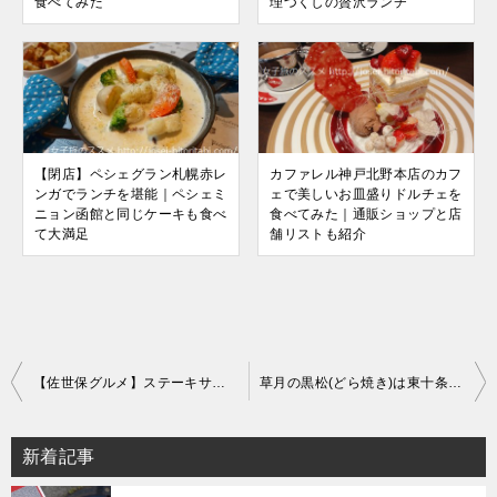
食べてみた
理づくしの贅沢ランチ
【閉店】ペシェグラン札幌赤レ
カファレル神戸北野本店のカフ
ンガでランチを堪能｜ペシェミ
ェで美しいお皿盛りドルチェを
ニョン函館と同じケーキも食べ
食べてみた｜通販ショップと店
て大満足
舗リストも紹介
投
【佐世保グルメ】ステーキサロン アサクラで名物のレモンステーキを食べてみた
草月の黒松(どら焼き)は東十条本店のほかでも買える？値段・日持ち・通販ショップ・取扱い店舗などを徹底調査
稿
ナ
新着記事
ビ