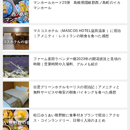
マンホールカード25弾 島根県隠岐郡西ノ島町のイカ
ゲ
マンホール
ー
シ
マスコスホテル（MASCOS HOTEL益田温泉 ）に宿泊
ョ
｜アメニティ・レストランの朝食を食べた感想
ン
ファーム富田ラベンダー畑2023年の開花状況と見頃の
時期｜営業時間や入場料、グルメも紹介
出雲グリーンホテルモーリスの宿泊記｜アメニティと
無料サービスや格安の朝食バイキングを食べた感想
松江ゆうあい熊野館に食事付きプランで宿泊｜アクセ
ス・コインランドリー、日帰り入浴のまとめ