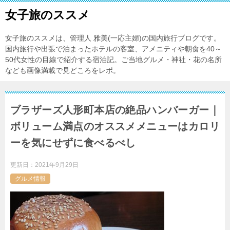
女子旅のススメ
女子旅のススメは、管理人 雅美(一応主婦)の国内旅行ブログです。
国内旅行や出張で泊まったホテルの客室、アメニティや朝食を40～
50代女性の目線で紹介する宿泊記。ご当地グルメ・神社・花の名所
なども画像満載で見どころをレポ。
ブラザーズ人形町本店の絶品ハンバーガー｜
ボリューム満点のオススメメニューはカロリ
ーを気にせずに食べるべし
更新日：
2021年9月29日
グルメ情報