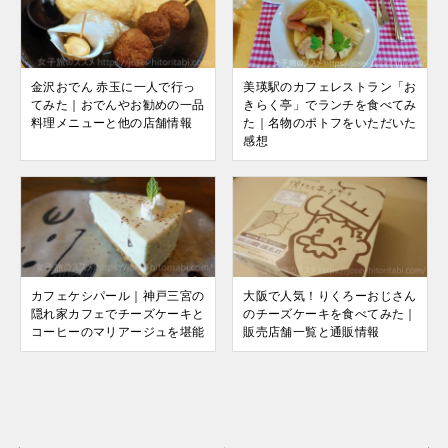
金沢おでん 赤玉に一人で行っ
美瑛駅のカフェレストラン「お
てみた｜おでんやお勧めの一品
きらく亭」でランチを食べてみ
料理メニューと他の店舗情報
た｜名物のポトフをいただいた
感想
カフェケシパール｜神戸三宮の
大阪で人気！りくろーおじさん
隠れ家カフェでチーズケーキと
のチーズケーキを食べてみた｜
コーヒーのマリアージュを堪能
販売店舗一覧と通販情報