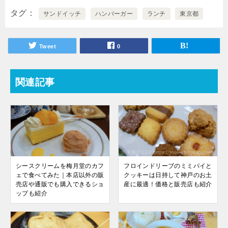
タグ
サンドイッチ
ハンバーガー
ランチ
東京都
Tweet
0
関連記事
シースクリームを梅月堂のカフ
フロインドリーブのミミパイと
ェで食べてみた｜本店以外の販
クッキーは日持して神戸のお土
売店や通販でも購入できるショ
産に最適！価格と販売店も紹介
ップも紹介