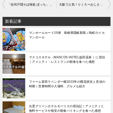
投
「信州戸隠そば味処 ぼっち」で限定メニューの戸隠蕎麦を食べてみた｜長野駅に近く人気店は行列必至
大阪で人気！りくろーおじさんのチーズケーキを食べてみた｜販売店舗一覧と通販情報
稿
ナ
新着記事
ビ
マンホールカード25弾 島根県隠岐郡西ノ島町のイカ
ゲ
マンホール
ー
シ
マスコスホテル（MASCOS HOTEL益田温泉 ）に宿泊
ョ
｜アメニティ・レストランの朝食を食べた感想
ン
ファーム富田ラベンダー畑2023年の開花状況と見頃の
時期｜営業時間や入場料、グルメも紹介
出雲グリーンホテルモーリスの宿泊記｜アメニティと
無料サービスや格安の朝食バイキングを食べた感想