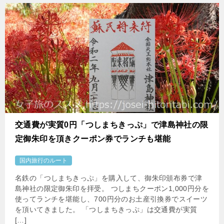
交通費が実質0円「つしまちきっぷ」で津島神社の限
定御朱印を頂きクーポン券でランチも堪能
国内旅行のルート
名鉄の「つしまちきっぷ」を購入して、御朱印頒布券で津
島神社の限定御朱印を拝受。 つしまちクーポン1,000円分を
使ってランチを堪能し、700円分のお土産引換券でスイーツ
を頂いてきました。 「つしまちきっぷ」は交通費が実質
[…]