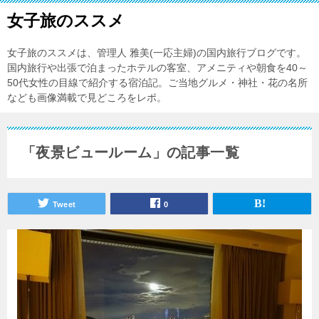
女子旅のススメ
女子旅のススメは、管理人 雅美(一応主婦)の国内旅行ブログです。
国内旅行や出張で泊まったホテルの客室、アメニティや朝食を40～
50代女性の目線で紹介する宿泊記。ご当地グルメ・神社・花の名所
なども画像満載で見どころをレポ。
「夜景ビュールーム」の記事一覧
Tweet
0