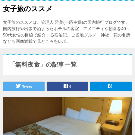
女子旅のススメ
女子旅のススメは、管理人 雅美(一応主婦)の国内旅行ブログです。
国内旅行や出張で泊まったホテルの客室、アメニティや朝食を40～
50代女性の目線で紹介する宿泊記。ご当地グルメ・神社・花の名所
なども画像満載で見どころをレポ。
「無料夜食」の記事一覧
Tweet
0